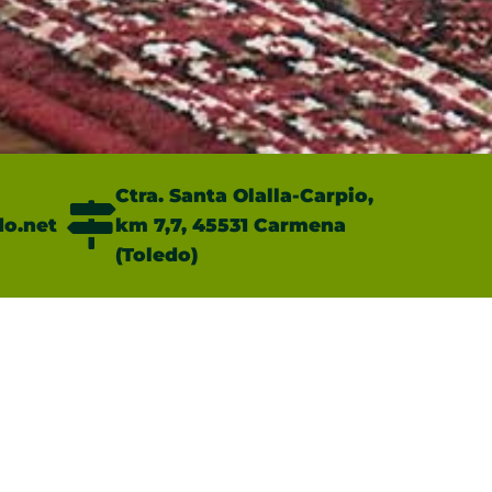
Ctra. Santa Olalla-Carpio,
o.net
km 7,7, 45531 Carmena
(Toledo)