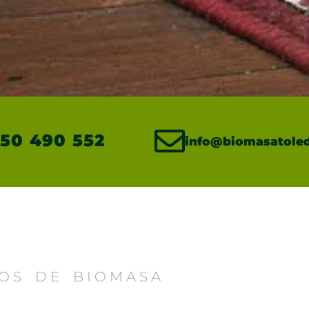
50 490 552
info@biomasatoled
OS DE BIOMASA