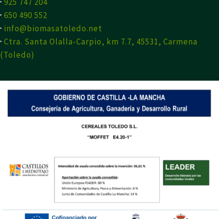
·
925 747 204
·
650 490 552
·
info@biomasatoledo.net
·
Ctra. Santa Olalla-Carpio, km 7.7, 45531, Carmena
(Toledo)