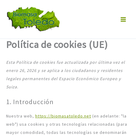
Ir
Consent
Consent
Consent
Consent
Consent
Consent
Consent
Consent
Consent
Consent
Consent
Consent
Consent
Consent
Consent
Consent
Consent
Preferen
Estadísti
Marketin
al
to
to
to
to
to
to
to
to
to
to
to
to
to
to
to
to
to
contenido
service
service
service
service
service
service
service
service
service
service
service
service
service
service
service
service
service
complianz
iab-
woocommer
wordpress
sourcebuste
automattic
cloudflare
google-
google-
google-
youtube
facebook
twitter
linkedin
whatsapp
tiktok
misceláneas
transparenc
js
fonts
recaptcha
maps
Política de cookies (UE)
and-
consent-
framework
Esta Política de cookies fue actualizada por última vez el
enero 26, 2026 y se aplica a los ciudadanos y residentes
legales permanentes del Espacio Económico Europeo y
Suiza.
1. Introducción
Nuestra web,
https://biomasatoledo.net
(en adelante: "la
web") usa cookies y otras tecnologías relacionadas (para
mayor comodidad, todas las tecnologías se denominarán