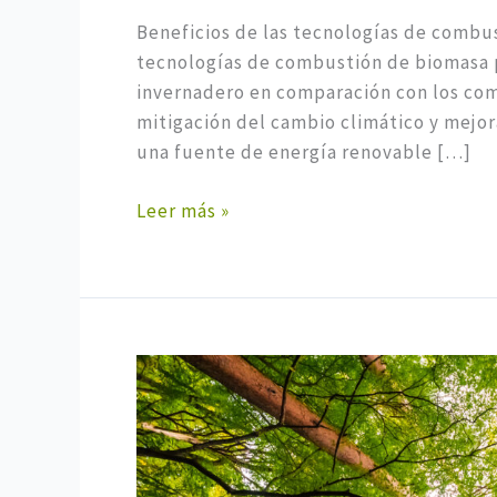
Beneficios de las tecnologías de combu
tecnologías de combustión de biomasa 
invernadero en comparación con los comb
mitigación del cambio climático y mejora
una fuente de energía renovable […]
Leer más »
Energía
a
partir
de
Biomasa