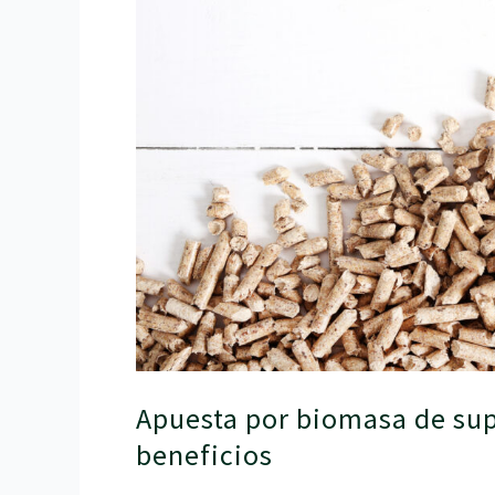
ventajas
y
beneficios
Apuesta por biomasa de supe
beneficios