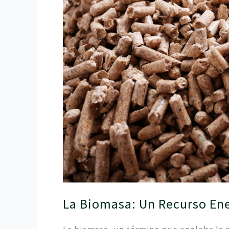
Recurso
Energético
Renovable
y
Sostenible
La Biomasa: Un Recurso Ene