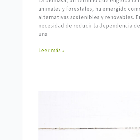
La biomasa, un término que engloba la 
animales y forestales, ha emergido com
alternativas sostenibles y renovables. 
necesidad de reducir la dependencia de 
una
Leer más »
Apuesta
por
biomasa
de
superior
calidad: