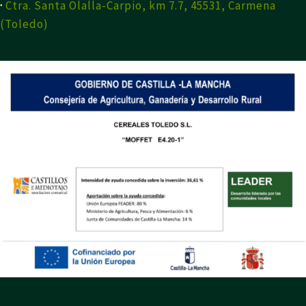
·
Ctra. Santa Olalla-Carpio, km 7.7, 45531, Carmena
(Toledo)